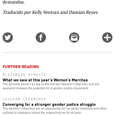
demandas.
Traducido por Kelly Ventura and Damian Reyes
Share
Share
Email
C
on
on
this
f
Twitter
Facebook
story
o
FURTHER READING
ELIZABETH SCHULTE
What we saw at this year’s Women’s Marches
The turnouts weren’t as big as the first two Women’s Marches, but last
weekend showed the potential for a gender justice movement.
LILLIAN CICERCHIA
Converging for a stronger gender justice struggle
The Women’s Marches are an opportunity for socialists, feminists and other
activists to strategize about the organizing we do all year.