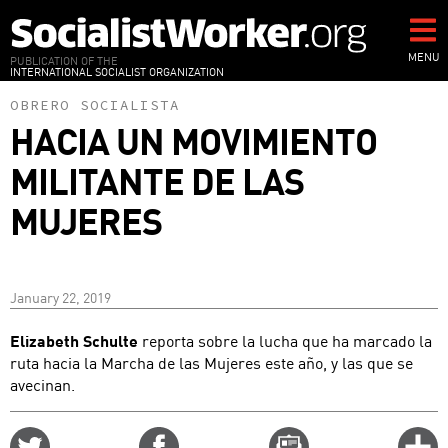
Skip
to
main
MENU
PUBLICATION OF THE
INTERNATIONAL SOCIALIST ORGANIZATION
content
OBRERO SOCIALISTA
HACIA UN MOVIMIENTO
MILITANTE DE LAS
MUJERES
January 22, 2019
Elizabeth Schulte
reporta sobre la lucha que ha marcado la
ruta hacia la Marcha de las Mujeres este año, y las que se
avecinan.
Share
Share
Email
C