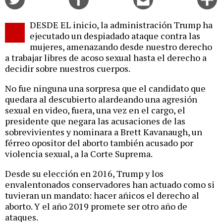
on
on
this
f
Twitter
Facebook
story
DESDE EL inicio, la administración Trump ha
o
ejecutado un despiadado ataque contra las
mujeres, amenazando desde nuestro derecho
a trabajar libres de acoso sexual hasta el derecho a
decidir sobre nuestros cuerpos.
No fue ninguna una sorpresa que el candidato que
quedara al descubierto alardeando una agresión
sexual en video, fuera, una vez en el cargo, el
presidente que negara las acusaciones de las
sobrevivientes y nominara a Brett Kavanaugh, un
férreo opositor del aborto también acusado por
violencia sexual, a la Corte Suprema.
Desde su elección en 2016, Trump y los
envalentonados conservadores han actuado como si
tuvieran un mandato: hacer añicos el derecho al
aborto. Y el año 2019 promete ser otro año de
ataques.