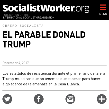
Skip
to
main
MENU
PUBLICATION OF THE
INTERNATIONAL SOCIALIST ORGANIZATION
content
OBRERO SOCIALISTA
EL PARABLE DONALD
TRUMP
December 4, 2017
Los estallidos de resistencia durante el primer año de la era
Trump muestran que no tenemos que esperar para hacer
algo acerca de la amenaza en la Casa Blanca.
Share
Share
Email
C
on
on
this
f
Twitter
Facebook
story