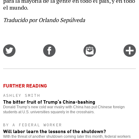
para la mayoría de la gente en todo el país, y en todo
el mundo.
Traducido por Orlando Sepúlveda
Share
Share
Email
C
on
on
this
f
Twitter
Facebook
story
o
FURTHER READING
ASHLEY SMITH
The bitter fruit of Trump’s China-bashing
Donald Trump’s new cold war rivalry with China has put Chinese foreign
students at U.S. universities squarely in the crosshairs.
BY A FEDERAL WORKER
Will labor learn the lessons of the shutdown?
With the threat of another shutdown coming later this month, federal workers